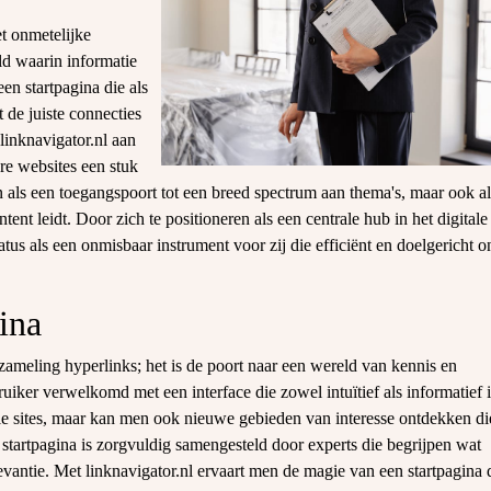
et onmetelijke
ld waarin informatie
een startpagina die als
 de juiste connecties
 linknavigator.nl aan
re websites een stuk
en als een toegangspoort tot een breed spectrum aan thema's, maar ook a
nt leidt. Door zich te positioneren als een centrale hub in het digitale
atus als een onmisbaar instrument voor zij die efficiënt en doelgericht o
ina
rzameling hyperlinks; het is de poort naar een wereld van kennis en
uiker verwelkomd met een interface die zowel intuïtief als informatief i
iële sites, maar kan men ook nieuwe gebieden van interesse ontdekken di
tartpagina is zorgvuldig samengesteld door experts die begrijpen wat
antie. Met linknavigator.nl ervaart men de magie van een startpagina 