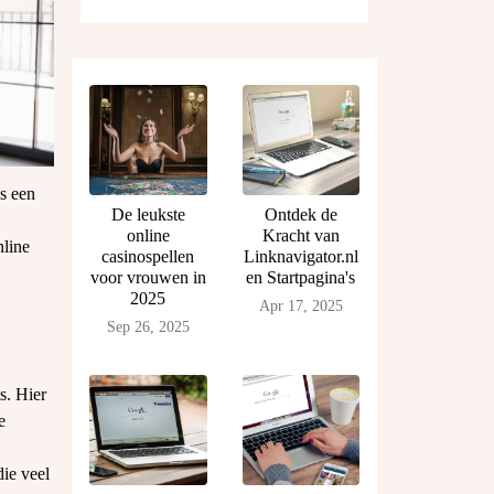
ls een
De leukste
Ontdek de
online
Kracht van
nline
casinospellen
Linknavigator.nl
voor vrouwen in
en Startpagina's
2025
Apr 17, 2025
Sep 26, 2025
s. Hier
e
die veel