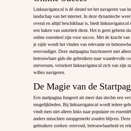
Linknavigator.nl is dé sleutel tot het navigeren van h
landschap van het internet. In deze dynamische were
overal en altijd beschikbaar is, biedt linknavigator.nl 
een baken van autoriteit dient. Het is geen geheim dat
online essentieel zijn voor succes. Met de kracht van
je zijde wordt het vinden van relevante en betrouwba
eenvoudiger. Deze startpagina functioneert niet alle
betrouwbare gids die gebruikers naar waardevolle conte
universum, verzekert linknavigator.nl zich van zijn st
willen navigeren.
De Magie van de Startpag
Een startpagina fungeert als meer dan slechts een ve
mogelijkheden. Bij linknavigator.nl wordt iedere gebr
vindt men niet alleen links naar populaire en essent
anders misschien onopgemerkt zouden blijven. Deze s
gebruikers zoeken: eenvoud, betrouwbaarheid en relev