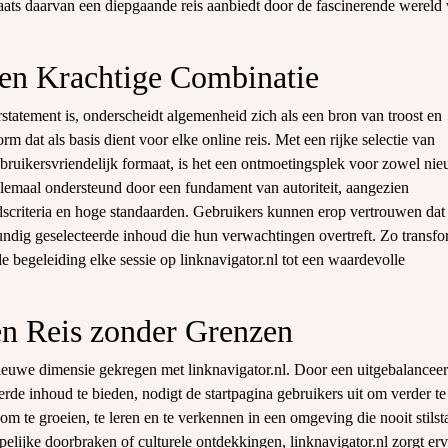
laats daarvan een diepgaande reis aanbiedt door de fascinerende wereld 
en Krachtige Combinatie
tatement is, onderscheidt algemenheid zich als een bron van troost en
m dat als basis dient voor elke online reis. Met een rijke selectie van
bruikersvriendelijk formaat, is het een ontmoetingsplek voor zowel ni
llemaal ondersteund door een fundament van autoriteit, aangezien
dscriteria en hoge standaarden. Gebruikers kunnen erop vertrouwen dat
undig geselecteerde inhoud die hun verwachtingen overtreft. Zo transfo
begeleiding elke sessie op linknavigator.nl tot een waardevolle
en Reis zonder Grenzen
 nieuwe dimensie gekregen met linknavigator.nl. Door een uitgebalancee
rde inhoud te bieden, nodigt de startpagina gebruikers uit om verder te
om te groeien, te leren en te verkennen in een omgeving die nooit stilst
pelijke doorbraken of culturele ontdekkingen, linknavigator.nl zorgt er