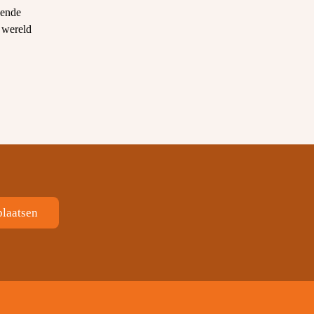
jvende
e wereld
plaatsen