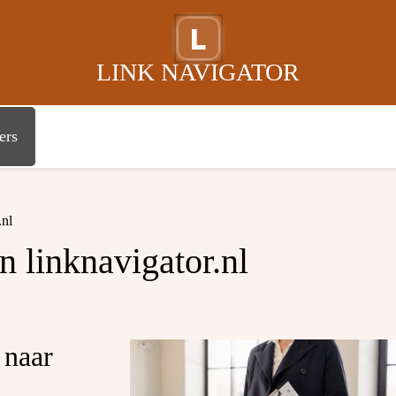
L
LINK NAVIGATOR
ers
.nl
 linknavigator.nl
 naar